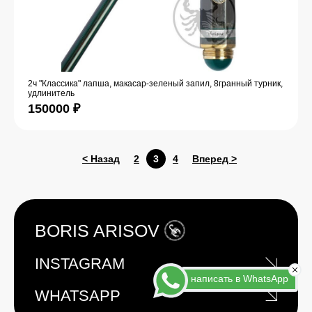
2ч "Классика" лапша, макасар-зеленый запил, 8гранный турник,
удлинитель
150000
₽
< Назад
2
3
4
Вперед >
BORIS ARISOV
INSTAGRAM
написать в WhatsApp
WHATSAPP