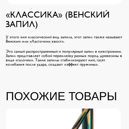
«КЛАССИКА» (ВЕНСКИЙ
ЗАПИЛ)
У этого кия классический вид запила, этот запил также называют
Венским или «Ласточкин хвост».
Это самый распространенный и популярный запил в киестроении.
Запил представляет собой переклейку разных пород древесины в
виде «галочек». Такие запилы стабилизируют кий, гасят
колебания после удара, создают «эффект пружины».
ПОХОЖИЕ ТОВАРЫ